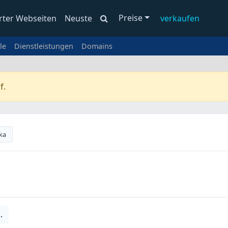
Preise
rter Webseiten
Neuste
verkaufen
le
Dienstleistungen
Domains
f.
ka
.