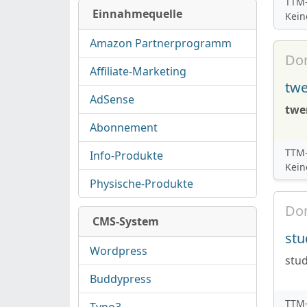
TTM-
Einnahmequelle
Kein
Amazon Partnerprogramm
Do
Affiliate-Marketing
twe
AdSense
twe
Abonnement
TTM-
Info-Produkte
Kein
Physische-Produkte
Do
CMS-System
st
Wordpress
stu
Buddypress
TTM-