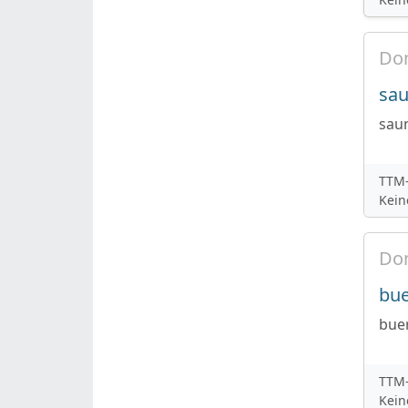
Do
sau
sau
TTM-
Kein
Do
bue
buer
TTM-
Kein