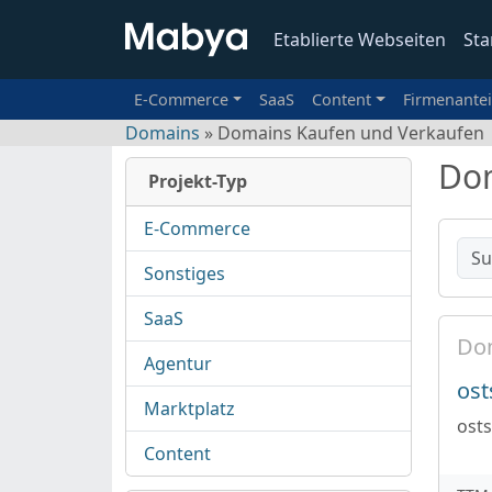
Etablierte Webseiten
Sta
E-Commerce
SaaS
Content
Firmenantei
Domains
» Domains Kaufen und Verkaufen
Dom
Projekt-Typ
E-Commerce
Sonstiges
SaaS
Do
Agentur
ost
Marktplatz
ost
Content