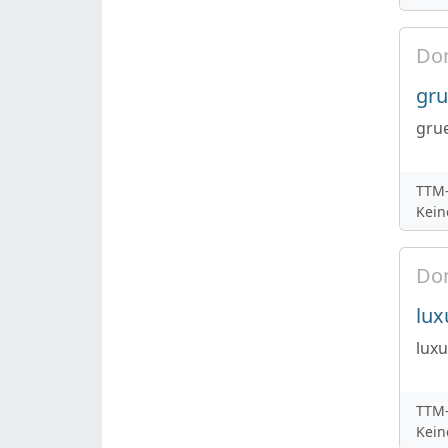
Do
gru
gru
TTM-
Kein
Do
lu
lux
TTM-
Kein