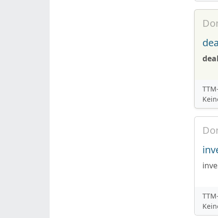
Do
dea
dea
TTM-
Kein
Do
inv
inve
TTM-
Kein