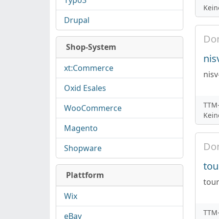
Typo3
Kein
Drupal
Do
Shop-System
nis
xt:Commerce
nis
Oxid Esales
TTM-
WooCommerce
Kein
Magento
Do
Shopware
tou
Plattform
tour
Wix
TTM-
eBay