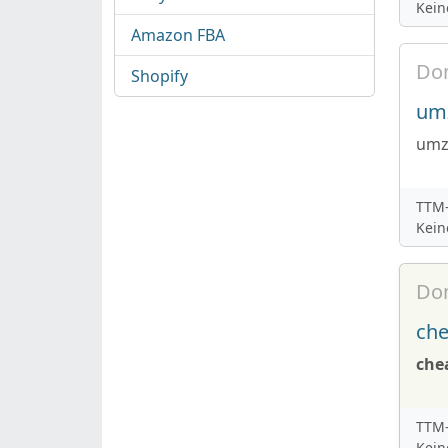
Kein
Amazon FBA
Do
Shopify
um
umz
TTM-
Kein
Do
che
che
TTM-
Kein