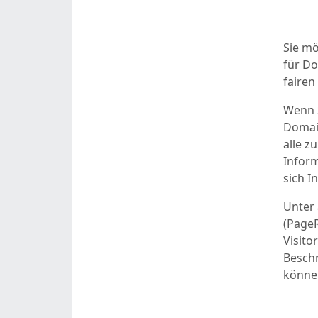
Sie mö
für Do
fairen
Wenn S
Domain
alle z
Inform
sich I
Unter
(PageR
Visito
Beschr
könne