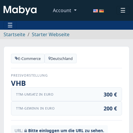
☰
Account
☰
Startseite
Starter Webseite
E-Commerce
Deutschland
PREISVORSTELLUNG
VHB
300 €
TTM-UMSATZ IN EURO
200 €
TTM-GEWINN IN EURO
URL:
Bitte einloggen um die URL zu sehen.