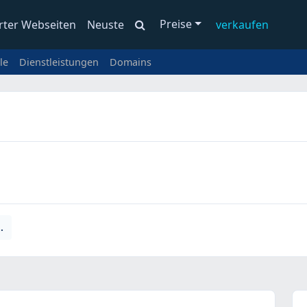
Preise
rter Webseiten
Neuste
verkaufen
le
Dienstleistungen
Domains
.