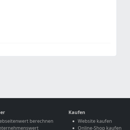
er
Kaufen
ebseitenwert berechnen
Website kaufen
nternehmenswert
Online-Shop kaufen