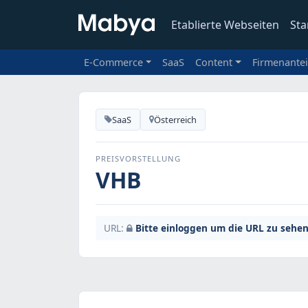
Etablierte Webseiten
Sta
E-Commerce
SaaS
Content
Firmenantei
SaaS
Österreich
PREISVORSTELLUNG
VHB
URL:
Bitte einloggen um die URL zu sehen