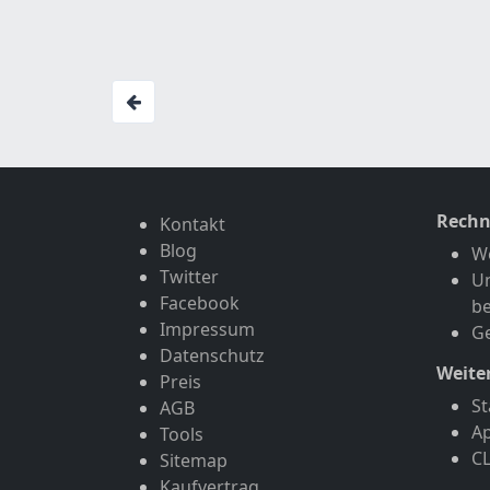
Rechn
Kontakt
Blog
W
Twitter
U
Facebook
b
Impressum
G
Datenschutz
Weite
Preis
St
AGB
A
Tools
C
Sitemap
Kaufvertrag