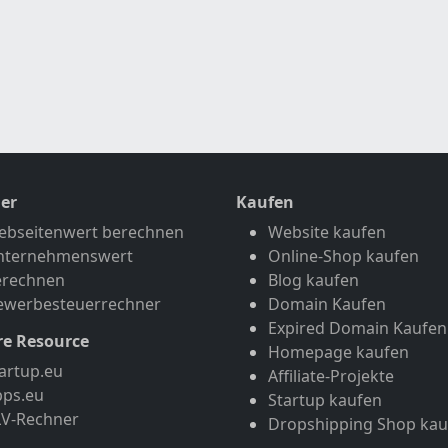
er
Kaufen
ebseitenwert berechnen
Website kaufen
nternehmenswert
Online-Shop kaufen
erechnen
Blog kaufen
ewerbesteuerrechner
Domain Kaufen
Expired Domain Kaufen
re Resource
Homepage kaufen
artup.eu
Affiliate-Projekte
pps.eu
Startup kaufen
LV-Rechner
Dropshipping Shop kau