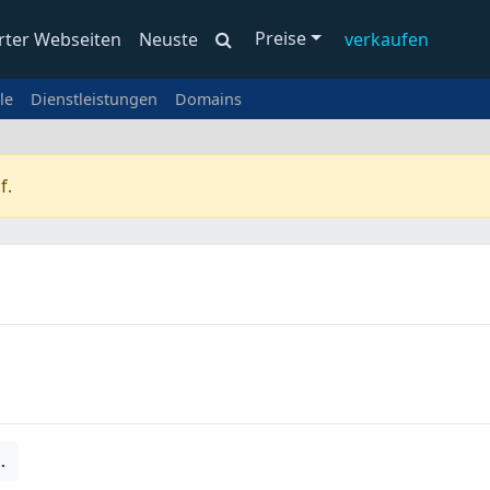
Preise
rter Webseiten
Neuste
verkaufen
le
Dienstleistungen
Domains
f.
.